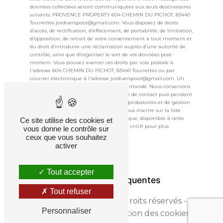
données collectées seront communiquées aux seuls destinataires
suivants: PROVENCE PROPERTY 604 CHEMIN DU PICHOT, 83440
Tourrettes jordiverspoor@gmail.com. Vous disposez de droits
d’accès, de rectification, d’effacement, de portabilité, de limitation,
d’opposition, de retrait de votre consentement à tout moment et
du droit d’introduire une réclamation auprès d’une autorité de
contrôle, ainsi que d’organiser le sort de vos données post-
mortem. Vous pouvez exercer ces droits par voie postale à
l'adresse 604 CHEMIN DU PICHOT, 83440 Tourrettes ou par
courrier électronique à l'adresse jordiverspoor@gmail.com. Un
justificatif d'identité pourra vous être demandé. Nous conservons
vos données pendant la période de prise de contact puis pendant
la durée de prescription légale aux fins probatoires et de gestion
des contentieux. Vous avez le droit de vous inscrire sur la liste
d'opposition au démarchage téléphonique, disponible à cette
Ce site utilise des cookies et
adresse:
Bloctel.gouv.fr
. Consultez le site cnil.fr pour plus
vous donne le contrôle sur
d’informations sur vos droits.
ceux que vous souhaitez
activer
Tout accepter
Recherches fréquentes
Tout refuser
©
Vistalid
- 2026 - Tous droits réservés -
Personnaliser
Mentions légales
-
Gestion des cookies